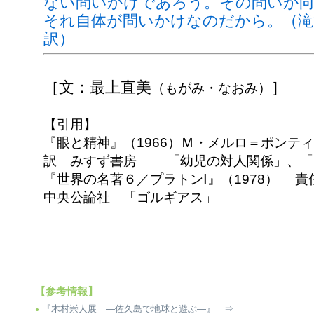
ない問いかけであろう。その問いが
それ自体が問いかけなのだから。（滝
訳）
［文：最上直美
］
（もがみ・なおみ）
【引用】
『眼と精神』（1966）Ｍ・メルロ＝ポンテ
訳 みすず書房 「幼児の対人関係」、「
『世界の名著６／プラトンⅠ』（1978） 
中央公論社 「ゴルギアス」
【参考情報】
『木村崇人展 ―佐久島で地球と遊ぶ―』 ⇒
●