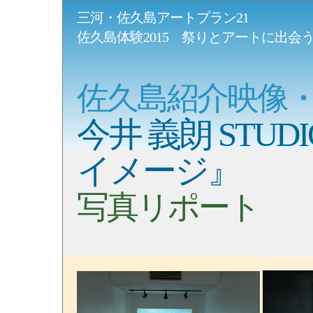
三河・佐久島アートプラン21
佐久島体験2015 祭りとアートに出会
佐久島紹介映像
今井 義朗 STUD
イメージ』
写真リポート