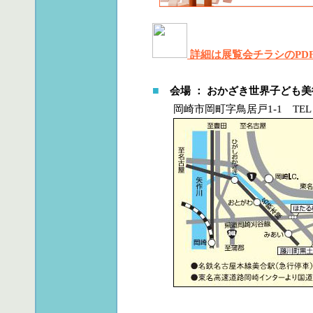
詳細は展覧会チラシのPD
■
会場 ： おかざき世界子ども
岡崎市岡町字鳥居戸1-1 TEL 056