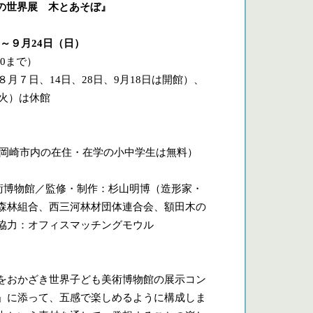
の世界展 木とあそぼ』
）～９月24日（日）
30まで）
７日、14日、28日、9月18日は開館）、
火）は休館
（岡崎市内の在住・在学の小中学生は無料）
博物館／監修・制作：杉山明博（造形家・
森林組合、西三河林材団体連合会、額田木の
協力：オフィスマッチングモウル
をおかざき世界子ども美術博物館の展示コン
」に添って、五感で楽しめるように構成しま