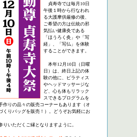
貞寿寺では毎月10日
午後１時から行なわれ
る大護摩供厳修の後、
ご希望の方は伝統の邪
気払い健康灸である
「ほうろく灸」や「写
経」、「写仏」を体験
することができます。
本年12月10日（日曜
日）は、終日上記の体
験の他に、ピラティス
やヘッドマッサージな
ど、心も体もリラック
スできるプログラムを
手作りの品々の販売コーナーもあります（オ
づくりバッグを販売！）。どうぞお気軽にお
参りいただくご縁となりますように。