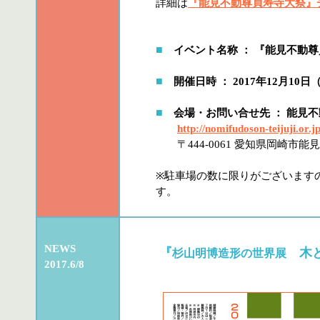
詳細は
『能見不動尊貞寿寺大祭』
■
イベント名称 ： 『能見不動
■
開催日時 ： 2017年12月10
■
会場・お問い合せ先 ： 能見
http://nomifudoson-teijuji.or.jp
〒444-0061 愛知県岡崎市
※駐車場の数に限りがございます
す。
NEWS
『
木と
杉山明博造形の世界展
2017.6/8