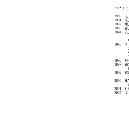
パブリッ
1989
1991
1992
1993
1994
ファー
いすゞ
1995
港区高
松阪コ
アーベ
1996
1997
阪神西梅
1999
三輪運
2000 
越後妻有
2001 
2002