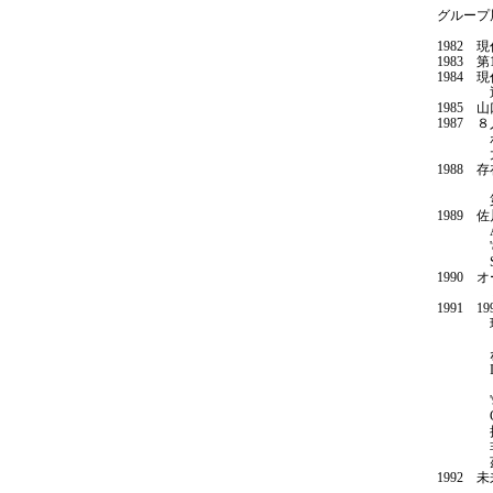
グループ
1982
1983
1984
迂回の
1985
1987
わたし
大島彰
1988
「臨界
第24
1989
Art 
'89 Om
Spira
1990 
３人展
1991 
現代作
（ワコー
ねりまの
INSI
（東京
'91
Grow
授受／
非在の
茲／祐
1992