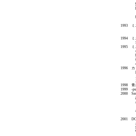
ミニサ
賢者の
現代作
（ワコー
現代美
（東京
1993
トライ
３つの
1994
1994
1995
名古屋
現代美
視ること
小品展
1996
日の出
まじめ
スペー
1998
1999 -
2000 S
越後妻
ART T
（セゾ
ART 
（セゾ
2001 
さまざま
第19
VIBR