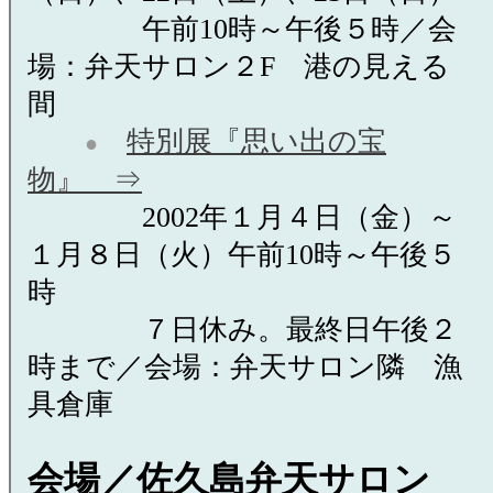
午前10時～午後５時／会
場：弁天サロン２F 港の見える
間
特別展『思い出の宝
●
物』 ⇒
2002年１月４日（金）～
１月８日（火）午前10時～午後５
時
７日休み。最終日午後２
時まで／会場：弁天サロン隣 漁
具倉庫
会場／佐久島弁天サロン