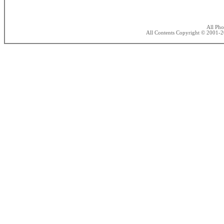
All Ph
All Contents Copyright © 2001-20