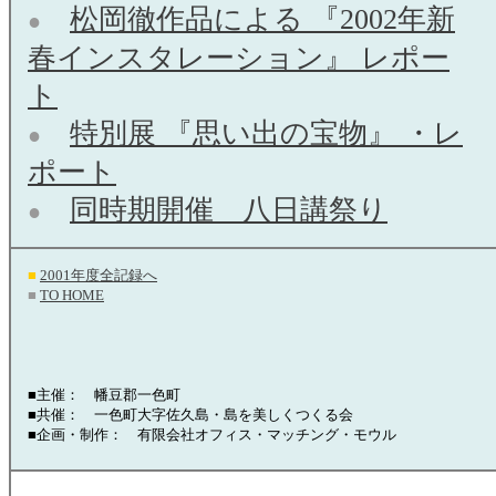
松岡徹作品による 『2002年新
●
春インスタレーション』 レポー
ト
特別展 『思い出の宝物』 ・レ
●
ポート
同時期開催 八日講祭り
●
■
2001年度全記録へ
■
TO HOME
■主催： 幡豆郡一色町
■共催： 一色町大字佐久島・島を美しくつくる会
■企画・制作： 有限会社オフィス・マッチング・モウル