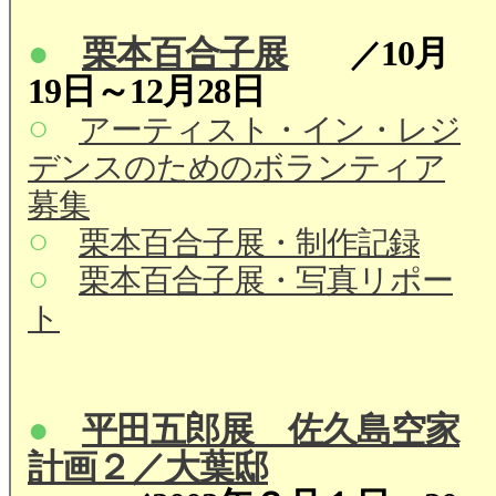
●
栗本百合子展
10月
／
19日～12月28日
○
アーティスト・イン・レジ
デンスのためのボランティア
募集
○
栗本百合子展・制作記録
○
栗本百合子展・写真リポー
ト
●
平田五郎展 佐久島空家
計画２／大葉邸