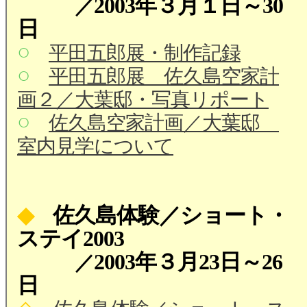
2003年３月１日～30
／
日
○
平田五郎展・制作記録
○
平田五郎展 佐久島空家計
画２／大葉邸・写真リポート
○
佐久島空家計画／大葉邸
室内見学について
◆
佐久島体験／ショート・
ステイ2003
2003年３月23日～26
／
日