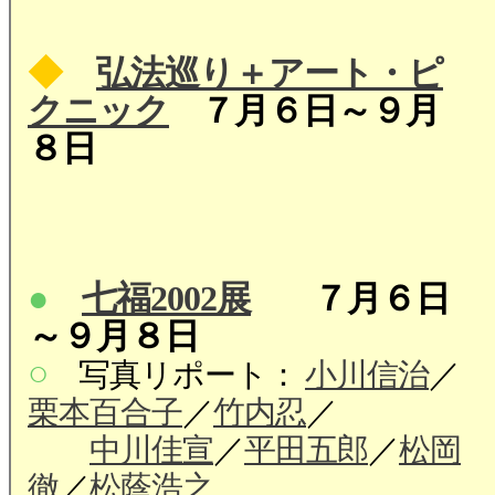
◆
弘法巡り＋アート・ピ
クニック
７月６日～９月
８日
●
七福2002展
７月６日
～９月８日
○
写真リポート：
小川信治
／
栗本百合子
／
竹内忍
／
中川佳宣
／
平田五郎
／
松岡
徹
／
松蔭浩之