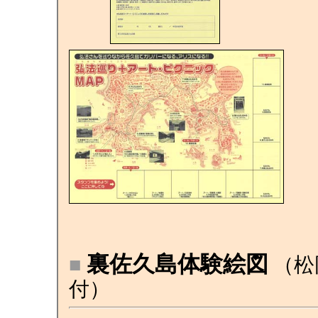
裏佐久島体験絵図
■
（松
付）