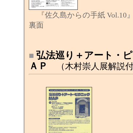
『佐久島からの手紙 Vol.10
裏面
弘法巡り＋アート・ピ
■
ＡＰ
（木村崇人展解説