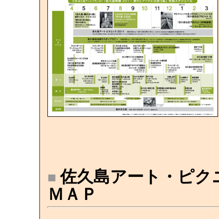
佐久島アート・ピクニッ
■
ＭＡＰ