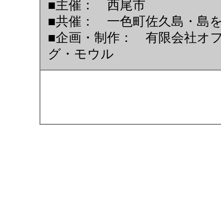
■主催： 西尾市
■共催： 一色町佐久島・島
■企画・制作： 有限会社オ
グ・モウル